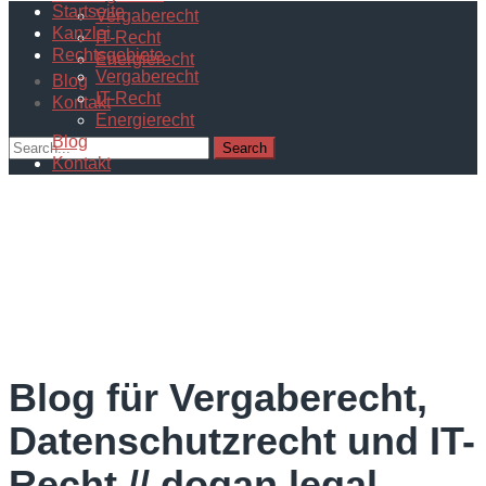
Startseite
Vergaberecht
Kanzlei
IT-Recht
Rechtsgebiete
Energierecht
Vergaberecht
Blog
IT-Recht
Kontakt
Energierecht
Blog
Kontakt
Blog für Vergaberecht,
Datenschutzrecht und IT-
Recht // dogan.legal