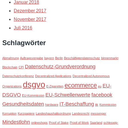
Januar 2018
Dezember 2017
November 2017
Juli 2016
Schlagwörter
Abmahnung
Auftragsvergabe
bayern
Berlin
Beschäftigtendatenschutz
binnenmarkt
Datenschutz-Grundverordnung
Blockchain
CPI
Datenschutzkonferenz
Decentralized Applications
Decentralized Autonomous
dsgvo
ecommerce
EU-
Organizations
E-Zigaretten
eu
DSGVO
EU-Schwellenwerte
facebook
EU-Kommission
Gesundheitsdaten
IT-Beschaffung
hardware
itk
Kommission
Korruption
Kurzpapiere
Landeshaushaltsordnung
Landesrecht
messenger
Mindestlohn
onlineshops
Proof of Stake
Proof of Work
Saarland
schleswig-