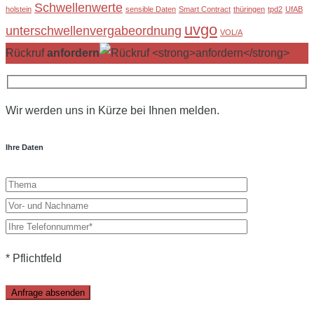
Schwellenwerte
holstein
sensible Daten
Smart Contract
thüringen
tpd2
UfAB
uvgo
unterschwellenvergabeordnung
VOL/A
Rückruf
anfordern
Wir werden uns in Kürze bei Ihnen melden.
Ihre Daten
* Pflichtfeld
Please
leave