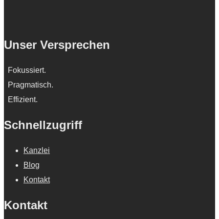
this
field
Unser Versprechen
empty.
Fokussiert.
Pragmatisch.
Effizient.
Schnellzugriff
Kanzlei
Blog
Kontakt
Kontakt