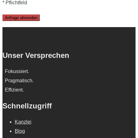
* Pflichtfeld
Please
leave
this
field
Unser Versprechen
empty.
Fokussiert.
Pragmatisch.
Effizient.
Schnellzugriff
Kanzlei
Blog